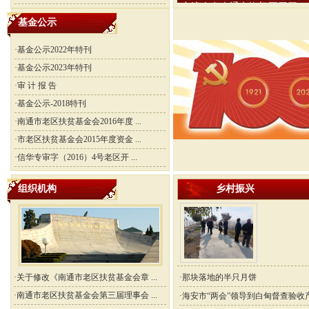
交流会在南通市海门区召开
基金公示
·
基金公示2022年特刊
·
基金公示2023年特刊
·
审 计 报 告
·
基金公示-2018特刊
·
南通市老区扶贫基金会2016年度 ...
·
市老区扶贫基金会2015年度资金 ...
·
信华专审字（2016）4号老区开 ...
组织机构
乡村振兴
·
关于修改《南通市老区扶贫基金会章 ...
·
那块落地的半只月饼
·
南通市老区扶贫基金会第三届理事会 ...
·
海安市“两会”领导到白甸督查验收