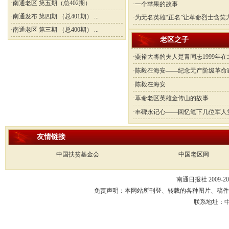
·
南通老区 第五期（总402期）
·
一个苹果的故事
·
南通发布 第四期 （总401期） ...
·
为无名英雄“正名”让革命烈士含笑九 .
·
南通老区 第三期 （总400期） ...
老区之子
·
粟裕大将的夫人楚青同志1999年在北
·
陈毅在海安——纪念无产阶级革命家陈毅
·
陈毅在海安
·
革命老区英雄金传山的故事
·
丰碑永记心——回忆笔下几位军人
友情链接
中国扶贫基金会
中国老区网
南通日报社 2009-20
免责声明：本网站所刊登、转载的各种图片、稿件
联系地址：