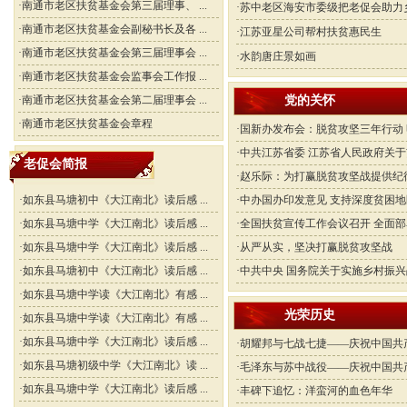
·
南通市老区扶贫基金会第三届理事、 ...
·
苏中老区海安市委级把老促会助力乡村
·
南通市老区扶贫基金会副秘书长及各 ...
·
江苏亚星公司帮村扶贫惠民生
·
南通市老区扶贫基金会第三届理事会 ...
·
水韵唐庄景如画
·
南通市老区扶贫基金会监事会工作报 ...
·
南通市老区扶贫基金会第二届理事会 ...
党的关怀
·
南通市老区扶贫基金会章程
·
国新办发布会：脱贫攻坚三年行动 明 
·
中共江苏省委 江苏省人民政府关于贯 
老促会简报
·
赵乐际：为打赢脱贫攻坚战提供纪律保
·
如东县马塘初中《大江南北》读后感 ...
·
中办国办印发意见 支持深度贫困地区 
·
如东县马塘中学《大江南北》读后感 ...
·
全国扶贫宣传工作会议召开 全面部署 
·
如东县马塘中学《大江南北》读后感 ...
·
从严从实，坚决打赢脱贫攻坚战
·
如东县马塘初中《大江南北》读后感 ...
·
中共中央 国务院关于实施乡村振兴战 
·
如东县马塘中学读《大江南北》有感 ...
光荣历史
·
如东县马塘中学读《大江南北》有感 ...
·
如东县马塘中学《大江南北》读后感 ...
·
胡耀邦与七战七捷——庆祝中国共产党
·
如东县马塘初级中学《大江南北》读 ...
·
毛泽东与苏中战役——庆祝中国共产党
·
如东县马塘中学《大江南北》读后感 ...
·
丰碑下追忆：洋蛮河的血色年华