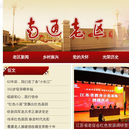
老区新闻
乡村振兴
党的关怀
光荣历史
征文
·
62年前，我们造了条“小长江”
·
102岁母亲晒幸福
·
砥砺初心，践行使命
·
“红色小屋”里飘出红色基因
·
听新四军老兵李正康讲党史
·
传承红色基因 焕发时代光彩
江苏省老促会红色资源调研普
·
耄耋老人滕建德收藏党章数十年