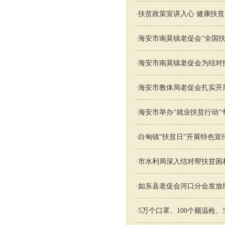
·
扶贫政策宣讲入心 健康扶
·
海安市南莫镇老促会“全国扶
·
海安市南莫镇老促会为结对
·
海安市教体局老促会扎实开
·
海安市举办“就业扶贫行动”
·
白甸镇“扶贫日”开展特色宣
·
市水利局深入结对帮扶贫困
·
如东县老促会河口分会发放
·
5万个口罩、100个额温枪、