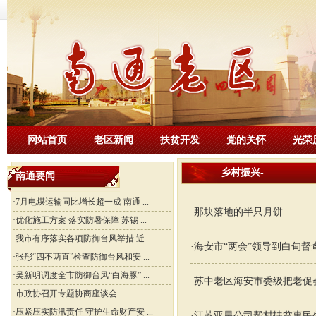
网站首页
老区新闻
扶贫开发
党的关怀
光荣
乡村振兴
-
南通要闻
·
7月电煤运输同比增长超一成 南通 ...
·
那块落地的半只月饼
·
优化施工方案 落实防暑保障 苏锡 ...
·
我市有序落实各项防御台风举措 近 ...
·
海安市“两会”领导到白甸督
·
张彤“四不两直”检查防御台风和安 ...
·
吴新明调度全市防御台风“白海豚” ...
·
苏中老区海安市委级把老促
·
市政协召开专题协商座谈会
·
压紧压实防汛责任 守护生命财产安 ...
·
江苏亚星公司帮村扶贫惠民