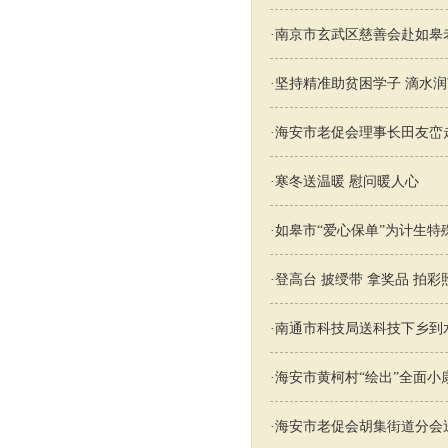
·
南京市玄武区慈善会赴如皋
·
坚持精准助贫困学子 滴水
·
海安市老促会理事长田友峦
·
寒冬送温暖 慰问暖人心
·
如皋市“爱心保单”为计生特
·
登高台 披绶带 拿奖品 拍
·
南通市科技局送科技下乡到
·
海安市黄柯村“绘出”全面小
·
海安市老促会胡集街道分会