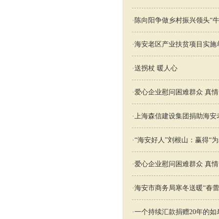
·
陈向阳争做乡村振兴领头“牛
·
海安老区产业扶贫项目实施单
·
送拐杖 暖人心
·
爱心企业慰问困难群众 真
·
上海森信建设集团捐助海安老
·
“海安好人”刘根山：赢得“
·
爱心企业慰问困难群众 真
·
海安市商务局寒冬送暖“春蕾
·
一个持续汇款捐赠20年的如