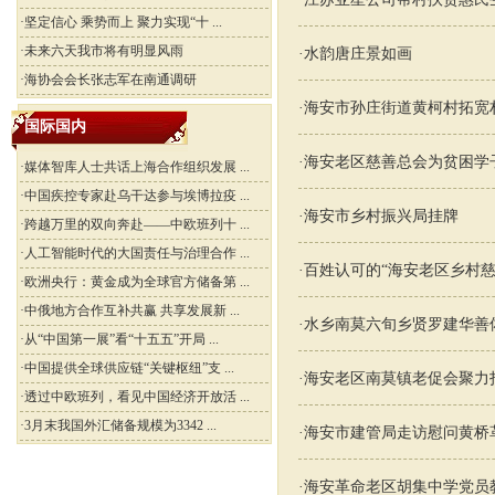
·
坚定信心 乘势而上 聚力实现“十 ...
·
未来六天我市将有明显风雨
·
水韵唐庄景如画
·
海协会会长张志军在南通调研
·
海安市孙庄街道黄柯村拓宽
国际国内
·
海安老区慈善总会为贫困学
·
媒体智库人士共话上海合作组织发展 ...
·
中国疾控专家赴乌干达参与埃博拉疫 ...
·
海安市乡村振兴局挂牌
·
跨越万里的双向奔赴——中欧班列十 ...
·
人工智能时代的大国责任与治理合作 ...
·
百姓认可的“海安老区乡村慈
·
欧洲央行：黄金成为全球官方储备第 ...
·
中俄地方合作互补共赢 共享发展新 ...
·
水乡南莫六旬乡贤罗建华善
·
从“中国第一展”看“十五五”开局 ...
·
中国提供全球供应链“关键枢纽”支 ...
·
海安老区南莫镇老促会聚力
·
透过中欧班列，看见中国经济开放活 ...
·
3月末我国外汇储备规模为3342 ...
·
海安市建管局走访慰问黄桥
·
海安革命老区胡集中学党员