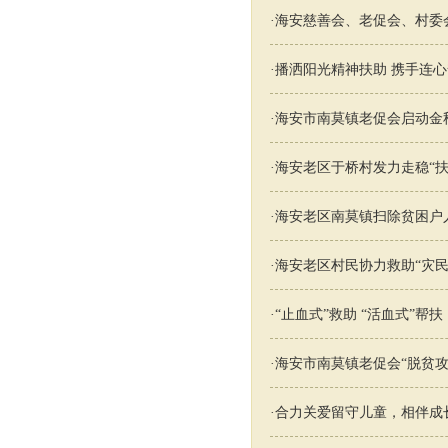
·
海安慈善会、老促会、村委
·
播洒阳光精神扶助 携手连
·
海安市南莫镇老促会启动金秋
·
海安老区于桥村发力走稳“扶
·
海安老区南莫镇扫除贫困户人
·
海安老区村民协力救助“灾民
·
“止血式”救助 “活血式”帮扶
·
海安市南莫镇老促会“脱贫攻
·
合力关爱留守儿童，相伴成