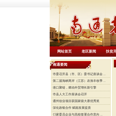
网站首页
老区新闻
扶贫
南通要闻
·
市委召开县（市、区）委书记座谈会 ...
·
第二届海峡两岸（江苏）农渔丰收季 ...
·
港口聚链，燃动外贸增长新引擎
·
市县人大工作座谈会召开
·
通州创业项目获国家级大赛优秀奖
·
深化政银合作 赋能发展提质
·
15家委员企业与高校签署合作意向 ...