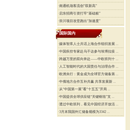
·
南通机场客流创“双新高”
·
启东招商引资打牢“基础桩”
·
崇川项目攻坚跑出“加速度”
国际国内
·
媒体智库人士共话上海合作组织发展 ...
·
中国疾控专家赴乌干达参与埃博拉疫 ...
·
跨越万里的双向奔赴——中欧班列十 ...
·
人工智能时代的大国责任与治理合作 ...
·
欧洲央行：黄金成为全球官方储备第 ...
·
中俄地方合作互补共赢 共享发展新 ...
·
从“中国第一展”看“十五五”开局 ...
·
中国提供全球供应链“关键枢纽”支 ...
·
透过中欧班列，看见中国经济开放活 ...
·
3月末我国外汇储备规模为3342 ...