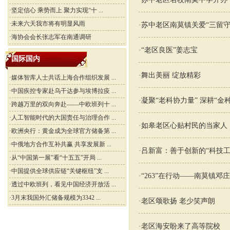
·
坚定信心 乘势而上 聚力实现“十 ...
·
未来六天我市将有明显风雨
·
苏中老区南莫镇关爱“三留守
·
海协会会长张志军在南通调研
·
“老区良医”姜志宝
国际国内
·
舞出美丽 绽放精彩
·
媒体智库人士共话上海合作组织发展 ...
·
中国疾控专家赴乌干达参与埃博拉疫 ...
·
凝聚“老科协力量” 深耕“
·
跨越万里的双向奔赴——中欧班列十 ...
·
人工智能时代的大国责任与治理合作 ...
·
如皋老区心贴村民的当家人
·
欧洲央行：黄金成为全球官方储备第 ...
·
中俄地方合作互补共赢 共享发展新 ...
·
吕新富：善于创新的“科技工
·
从“中国第一展”看“十五五”开局 ...
·
中国提供全球供应链“关键枢纽”支 ...
·
“263”在行动——南莫镇邓
·
透过中欧班列，看见中国经济开放活 ...
·
3月末我国外汇储备规模为3342 ...
·
老区颂歌扬 老少笑声朗
·
老区海安盼来了高等院校