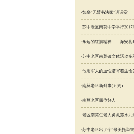
·
如皋“无臂书法家”进课堂
·
苏中老区南莫中学举行201
·
永远的红旗精神——海安县
·
苏中老区南莫镇文体活动多
·
他用军人的血性谱写着生命
·
南莫老区新鲜事(五则)
·
南莫老区四位好人
·
老区南莫仨老人勇救落水九
·
苏中老区出了个“最美托举警