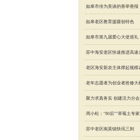
·
如皋市传为美谈的善举善报
·
如皋老区教育援疆创特色
·
如皋市第九届爱心大使巡礼
·
苏中海安老区快速推进高速
·
老区海安新农主体撑起规模
·
老年志愿者为创业者抢修大
·
聚力求真务实 创建活力分会
·
周小松：“80后”“草莓土专家
·
苏中老区南莫镇快讯三则