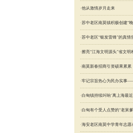
·
他从激情岁月走来
·
苏中老区南莫镇积极创建“晚
·
苏中老区“银发雷锋”的真情
·
擦亮“江海文明源头”省文明
·
南莫新春招商引资硕果累累
·
牢记宗旨热心为民办实事—
·
白甸镇持续叫响‘离上海最近
·
白甸有个受人点赞的“老舅爹
·
海安老区南莫中学青年志愿者