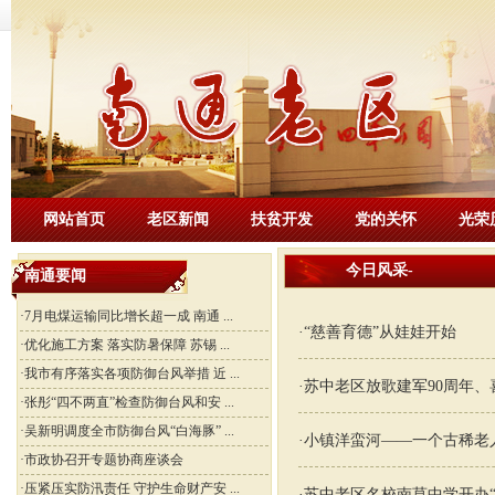
网站首页
老区新闻
扶贫开发
党的关怀
光荣
今日风采
-
南通要闻
·
7月电煤运输同比增长超一成 南通 ...
·
“慈善育德”从娃娃开始
·
优化施工方案 落实防暑保障 苏锡 ...
·
我市有序落实各项防御台风举措 近 ...
·
苏中老区放歌建军90周年、
·
张彤“四不两直”检查防御台风和安 ...
·
吴新明调度全市防御台风“白海豚” ...
·
小镇洋蛮河——一个古稀老
·
市政协召开专题协商座谈会
·
压紧压实防汛责任 守护生命财产安 ...
·
苏中老区名校南莫中学开办