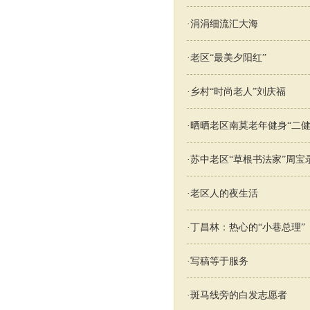
·
涓涓细流汇大海
·
老区“最美夕阳红”
·
乡村“时尚老人”刘庆福
·
晒晒老区南莫老年健身“二健
·
苏中老区“草根书法家”周宝
·
老区人的夜生活
·
丁昌林：热心的“小巷总理”
·
写稿等于服务
·
斑马线旁的白发志愿者