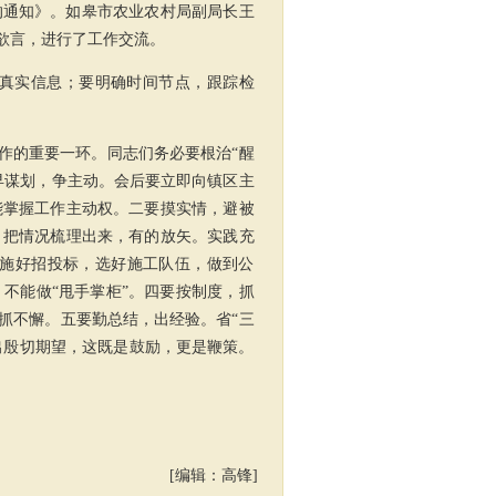
的通知》。如皋市农业农村局副局长
王
欲言，进行了工作交流。
真实信息；要明确时间节点，跟踪检
作的重要一环。同志们务必要根治“醒
早谋划，争主动。会后要立即向镇区主
能掌握工作主动权。二要摸实情，避被
，把情况梳理出来，有的放矢。实践充
施好招投标，选好施工队伍，做到公
不能做“甩手掌柜”。四要按制度，抓
抓不懈。五要勤总结，出经验。
省“
三
出殷切期望，这既是鼓励，更是鞭策。
[编辑：高锋]