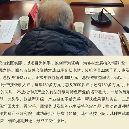
紧扣老区实际，以项目为抓手，以创新为驱动，为乡村发展植入“强引擎”
民之路。联合市慈善会资助建成12座光伏电站，装机容量2290千瓦，惠及
瓦，总投资1642万元。正常年收益超过300万元，总投资收益率达20%以
用于帮扶低收入户，每年150多万元可惠及3000多户；还有150多万元
伏的同时，不放松传统产业的转型升级与特色产业的培育壮大。一是传统项目
型、龙头型、效益型升级，产业链条不断完善，帮扶效果更加实在。二
焦圩田大米、香
堂芋
、黑塌菜以及细荚花生等特色农产品，推动建设种
作共建产业研究院，成功获批江苏省（如皋）花生科技小院，以科技赋
健康，借款如期归还，形成了良性循环。