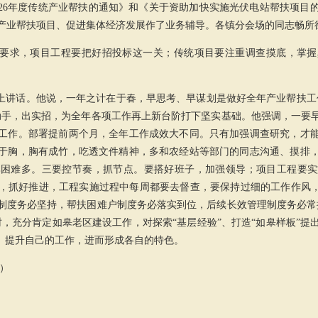
026年度传统产业帮扶的通知》和《关于资助加快实施光伏电站帮扶项目
产业帮扶项目、促进集体经济发展作了业务辅导。各镇
分会场
的同志畅所
要求，项目工程要把好招投标这一关；传统项目要注重调查摸底，掌握
上讲话。他说，一年之计在于春，早思考、早谋划是做好全年产业帮扶工
动手，出实招，为全年各项工作再上新台阶打下坚实基础。他强调，一要
工作。部署提前两个月，全年工作成效大不同。只有加强调查研究，才
于胸，胸有成竹，吃透文件精神，多和农经站等部门的同志沟通、摸排
比困难多。三要控节奏，抓节点。要搭好班子，加强领导；项目工程要实
，抓好推进，工程实施过程中每周都要去督查，要保持过细的工作作风，
制度务必坚持，帮扶困难户制度务必落实到位，后续长效管理制度务必常
时，充分肯定如皋老区建设工作，对探索“基层经验”、打造“如皋样板”提
善、提升自己的工作，进而形成各自的特色。
）