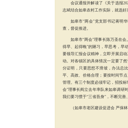
会议通报并解读了《关于选报2
志斌
结合如皋农村工作实际，就选好
如皋市
“两会”
党支部书记蒋明华
查，督促推进。
如皋市
“两会”
理事长陈万圣在会
得早、起得晚”的陋习，早思考，早
要领导汇报会议精神，立即开展启动
动。对各镇区的具体情况一定要了然
分证明，只要思想不滑坡，办法总
平、高效、价格合理；要按时间节点
管理。有三个制度必须牢记，招投标
会”理事长阎立去年率队来如皋调研
我们要习惯于“三省吾身”，不断完
（如皋市老区建设促进会 严保林