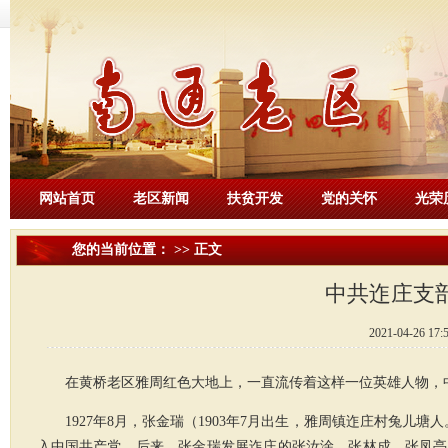
网站首页
老区新闻
扶贫开发
党的关怀
光荣
您的当前位置： >> 正文
中共迮庄支
2021-04-26
在黄桥老区雅周红色大地上，一直流传着这样一位英雄人物，
1927年8月，张金瑞（1903年7月出生，雅周镇迮庄村兔儿塘
入中国共产党。后来，张金瑞发展迮庄的张汝淦、张林成、张凤亭