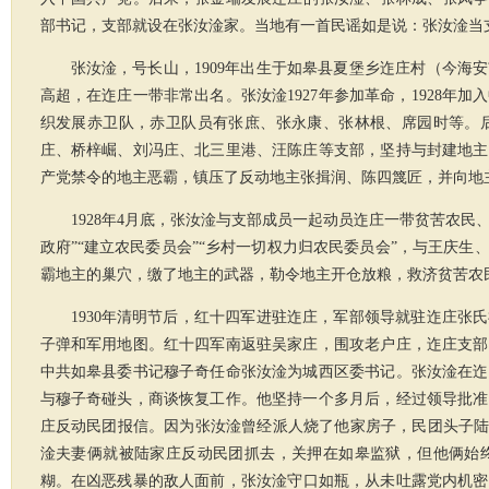
部书记，支部就设在张汝淦家。当地有一首民谣如是说：张汝淦当
张汝淦，号长山，1909年出生于如皋县夏堡乡迮庄村（今
高超，在迮庄一带非常出名。张汝淦1927年参加革命，1928
织发展赤卫队，赤卫队员有张庶、张永康、张林根、席园时等。
庄、桥梓崛、刘冯庄、北三里港、汪陈庄等支部，坚持与封建地主
产党禁令的地主恶霸，镇压了反动地主张揖润、陈四篾匠，并向地
1928年4月底，张汝淦与支部成员一起动员迮庄一带贫苦农民
政府”“建立农民委员会”“乡村一切权力归农民委员会”，与王庆
霸地主的巢穴，缴了地主的武器，勒令地主开仓放粮，救济贫苦农
1930年清明节后，红十四军进驻迮庄，军部领导就驻迮庄
子弹和军用地图。红十四军南返驻吴家庄，围攻老户庄，迮庄支部
中共如皋县委书记穆子奇任命张汝淦为城西区委书记。张汝淦在迮
与穆子奇碰头，商谈恢复工作。他坚持一个多月后，经过领导批准
庄反动民团报信。因为张汝淦曾经派人烧了他家房子，民团头子陆
淦夫妻俩就被陆家庄反动民团抓去，关押在如皋监狱，但他俩始
糊。在凶恶残暴的敌人面前，张汝淦守口如瓶，从未吐露党内机密