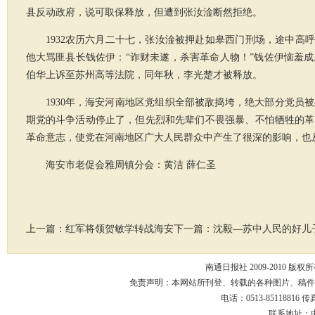
县反动政府，说可取保释放，但遭到张汝淦断然拒绝。
1932农历六月二十七，张汝淦被押赴如皋西门刑场，途中高
他大骂匪县长钱佐伊：“诈财未遂，杀害革命人物！”钱佐伊恼羞
伯华上诉至苏州高等法院，同年秋，李光楚才被释放。
1930年，海安河南地区党组织全部被敌捣垮，绝大部分党员
期党的斗争活动停止了，但先烈和先辈们不畏强暴、不怕牺牲的革
革命意志，使党在河南地区广大人民群众中产生了很深的影响，也
海安市老促会雅周镇分会：黄洁 薛仁圣
上一篇：
红军将领贺敏学转战海安
下一篇：
沈毅—苏中人民的好儿
南通日报社 2009-2010 版权所有
免责声明：本网站所刊登、转载的各种图片、稿件
电话：0513-85118816 传真：
联系地址：